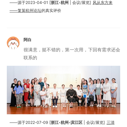
——源于2023-04-01 [
浙江-杭州
| 会议/展览]
风从东方来
——复策杭州论坛
的真实评价
阿白
很满意，挺不错的，第一次用，下回有需求还会
联系的
——源于2022-07-09 [
浙江-杭州-滨江区
| 会议/展览]
三清