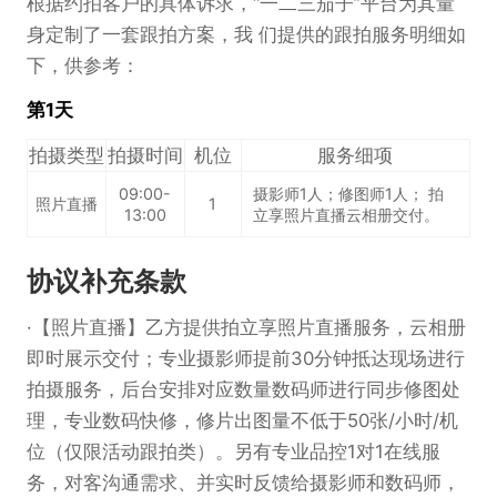
根据约拍客户的具体诉求，“一二三茄子”平台为其量
身定制了一套跟拍方案，我 们提供的跟拍服务明细如
下，供参考：
第1天
拍摄类型
拍摄时间
机位
服务细项
09:00-
摄影师1人；修图师1人； 拍
照片直播
1
13:00
立享照片直播云相册交付。
协议补充条款
【照片直播】乙方提供拍立享照片直播服务，云相册
即时展示交付；专业摄影师提前30分钟抵达现场进行
拍摄服务，后台安排对应数量数码师进行同步修图处
理，专业数码快修，修片出图量不低于50张/小时/机
位（仅限活动跟拍类）。另有专业品控1对1在线服
务，对客沟通需求、并实时反馈给摄影师和数码师，