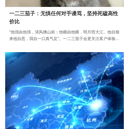
一二三茄子：无惧任何对手谩骂，坚持死磕高性
价比
“他强由他强，清风拂山岗；他横由他横，明月照大江。他自狠
来他自恶，我自一口真气足”。一二三茄子会更关注客户体验，
无惧任何对手谩骂，坚持死磕高性价比。