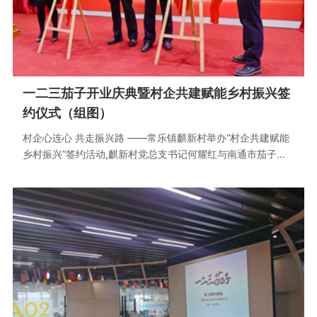
一二三茄子开业庆典暨村企共建赋能乡村振兴签
约仪式（组图）
村企心连心 共走振兴路 ——常乐镇麒新村举办“村企共建赋能
乡村振兴”签约活动,麒新村党总支书记何耀红与南通市茄子影
像科技有限公司董事长张卫彬签订了村企共建协议。顾闯、秦
风雷、张卫彬以及“一二三茄子”影像平台总经理朱桂娟共同为
公司揭牌。