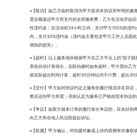
【取消】如乙方临时取消为甲方提供本协议所申明的服
需全额退还甲方所支付的全部服务费：乙方在活动开始后
性违约金；在活动前24小时之内，支付甲方100%的违约
内，支付30%违约金（违约金主要包含甲方工作人员因
增加的损失）。
【超时】以上服务报价根据甲方在乙方平台上的“茄子跟
系统自动计算得出，实际拍摄时如有超时，甲方需向乙方另
据实际超出时间计算，超时30分钟以内不计费，超出30
【交付】甲方如对协议约定之服务的履行情况存在异议
整后达到甲方所需；否则认定为服务已严格按照本协议的
【争议】如双方就本订单的履行发生争议的，应友好协
向乙方所在地人民法院提起诉讼。
【权属】甲方确认，对拍摄对象或上传内容拥有肖像权