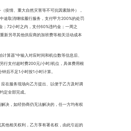
务（疫情、重大自然灾害等不可抗因素除外），
中途取消继续履行服务，支付甲方200%的处罚
金；72小时之内，支付60%违约金；一周之
此重新另寻其他供应商的加班费等相关活动成本
拍计算器”中输入对应时间和机位数等信息后、
行支付超时费200元/小时/机位，具体费用根
分钟后不足1小时按1小时计算。
，应在服务现场向乙方提出、以便于乙方及时调
约定全部完成。
商解决，如经协商仍无法解决的，任一方均有权
或其他相关权利，乙方享有署名权，由此引起的