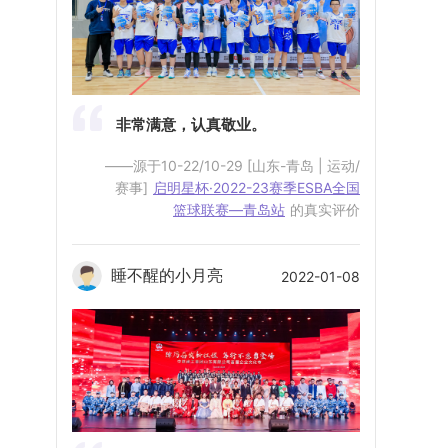
非常满意，认真敬业。
——源于10-22/10-29 [山东-青岛 | 运动/
赛事]
启明星杯·2022-23赛季ESBA全国
篮球联赛—青岛站
的真实评价
睡不醒的小月亮
2022-01-08