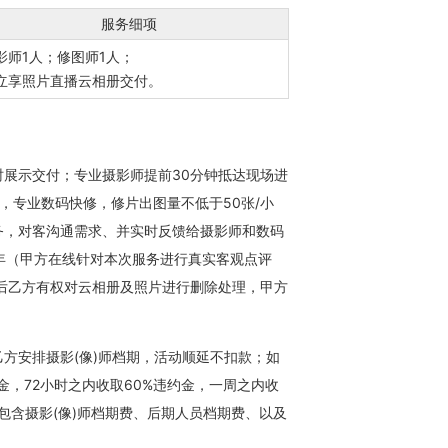
服务细项
影师1人；修图师1人；
立享照片直播云相册交付。
展示交付；专业摄影师提前30分钟抵达现场进
，专业数码快修，修片出图量不低于50张/小
服务，对客沟通需求、并实时反馈给摄影师和数码
年（甲方在线针对本次服务进行真实客观点评
后乙方有权对云相册及照片进行删除处理，甲方
方安排摄影(像)师档期，活动顺延不扣款；如
金，72小时之内收取60%违约金，一周之内收
金包含摄影(像)师档期费、后期人员档期费、以及