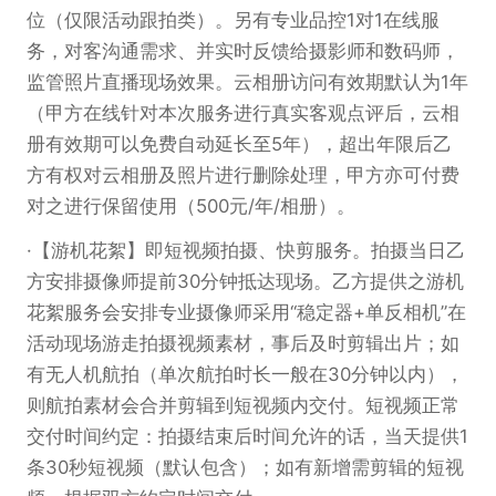
位（仅限活动跟拍类）。另有专业品控1对1在线服
务，对客沟通需求、并实时反馈给摄影师和数码师，
监管照片直播现场效果。云相册访问有效期默认为1年
（甲方在线针对本次服务进行真实客观点评后，云相
册有效期可以免费自动延长至5年），超出年限后乙
方有权对云相册及照片进行删除处理，甲方亦可付费
对之进行保留使用（500元/年/相册）。
【游机花絮】即短视频拍摄、快剪服务。拍摄当日乙
方安排摄像师提前30分钟抵达现场。乙方提供之游机
花絮服务会安排专业摄像师采用“稳定器+单反相机”在
活动现场游走拍摄视频素材，事后及时剪辑出片；如
有无人机航拍（单次航拍时长一般在30分钟以内），
则航拍素材会合并剪辑到短视频内交付。短视频正常
交付时间约定：拍摄结束后时间允许的话，当天提供1
条30秒短视频（默认包含）；如有新增需剪辑的短视