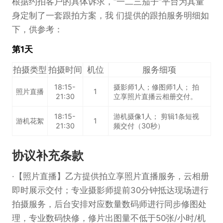
根据约拍客户的具体诉求，“一二三茄子”平台为其量
身定制了一套跟拍方案，我 们提供的跟拍服务明细如
下，供参考：
第1天
拍摄类型
拍摄时间
机位
服务细项
18:15-
摄影师1人；修图师1人； 拍
照片直播
1
21:30
立享照片直播云相册交付。
18:15-
游机摄像1人； 剪辑1条短视
游机花絮
1
21:30
频交付（30秒）
协议补充条款
【照片直播】乙方提供拍立享照片直播服务，云相册
即时展示交付；专业摄影师提前30分钟抵达现场进行
拍摄服务，后台安排对应数量数码师进行同步修图处
理，专业数码快修，修片出图量不低于50张/小时/机