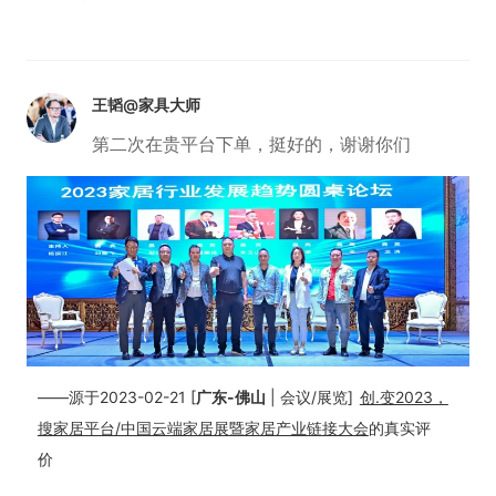
王韬@家具大师
第二次在贵平台下单，挺好的，谢谢你们
——源于2023-02-21 [
广东-佛山
| 会议/展览]
创.变2023，
搜家居平台/中国云端家居展暨家居产业链接大会
的真实评
价