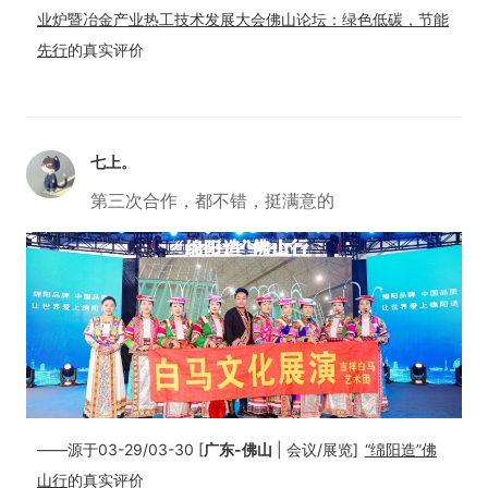
业炉暨冶金产业热工技术发展大会佛山论坛：绿色低碳，节能
先行
的真实评价
七上。
第三次合作，都不错，挺满意的
——源于03-29/03-30 [
广东-佛山
| 会议/展览]
“绵阳造”佛
山行
的真实评价