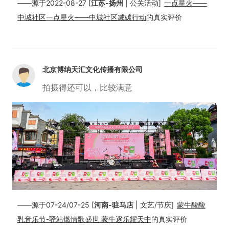
——源于2022-08-27 [
江苏-扬州
| 公关活动]
一点星火——
中城社区一点星火——中城社区减碳行动
的真实评价
北京博纳天汇文化传播有限公司
拍摄得还可以，比较满意
——源于07-24/07-25 [
河南-驻马店
| 文艺/节庆]
蒙牛酸酸
乳音乐节-驿站燃情歌盛世 蒙牛逐乐耀天中
的真实评价