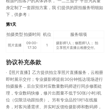
根据约拍客户的具体诉求，“一二三茄子”平台为其量
身定制了一套跟拍方案，我 们提供的跟拍服务明细如
下，供参考：
第1天
拍摄类型
拍摄时间
机位
服务细项
09:00-
摄影师1人；修图师1人； 拍
照片直播
1
17:30
立享照片直播云相册交付。
协议补充条款
【照片直播】乙方提供拍立享照片直播服务，云相册
即时展示交付；专业摄影师提前30分钟抵达现场进行
拍摄服务，后台安排对应数量数码师进行同步修图处
理，专业数码快修，修片出图量不低于50张/小时/机
位（仅限活动跟拍类）。另有专业品控1对1在线服
务，对客沟通需求、并实时反馈给摄影师和数码师，