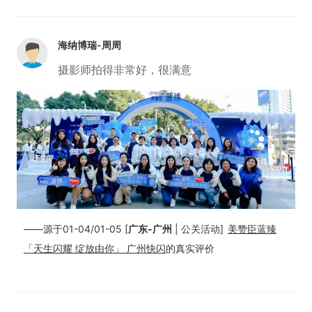
海纳博瑞-周周
摄影师拍得非常好，很满意
——源于01-04/01-05 [
广东-广州
| 公关活动]
美赞臣蓝臻
「天生闪耀 绽放由你」 广州快闪
的真实评价