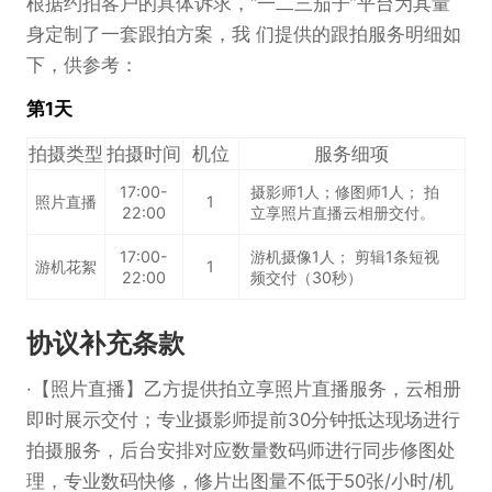
根据约拍客户的具体诉求，“一二三茄子”平台为其量
身定制了一套跟拍方案，我 们提供的跟拍服务明细如
下，供参考：
第1天
拍摄类型
拍摄时间
机位
服务细项
17:00-
摄影师1人；修图师1人； 拍
照片直播
1
22:00
立享照片直播云相册交付。
17:00-
游机摄像1人； 剪辑1条短视
游机花絮
1
22:00
频交付（30秒）
协议补充条款
【照片直播】乙方提供拍立享照片直播服务，云相册
即时展示交付；专业摄影师提前30分钟抵达现场进行
拍摄服务，后台安排对应数量数码师进行同步修图处
理，专业数码快修，修片出图量不低于50张/小时/机