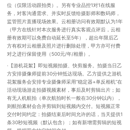
位（仅限活动跟拍类）。另有专业品控1对1在线服
务，对客沟通需求、并实时反馈给摄影师和数码师，
监管照片直播现场效果。云相册访问有效期默认为1年
（甲方在线针对本次服务进行真实客观点评后，云相
册有效期可以免费自动延长至5年），超出年限后乙
方有权对云相册及照片进行删除处理，甲方亦可付费
对之进行保留使用（500元/年/相册）。
【游机花絮】即短视频拍摄、快剪服务。拍摄当日乙
方安排摄像师提前30分钟抵达现场。乙方提供之游机
花絮服务会安排专业摄像师采用“稳定器+单反相机”在
活动现场游走拍摄视频素材，事后及时剪辑出片；如
有无人机航拍（单次航拍时长一般在30分钟以内），
则航拍素材会合并剪辑到短视频内交付。短视频正常
交付时间约定：拍摄结束后时间允许的话，当天提供1
条30秒短视频（默认包含）；如有新增需剪辑的短视