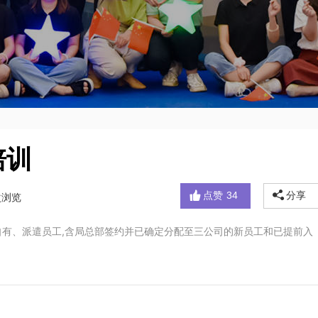
培训
点赞
34
分享
次浏览
自有、派遣员工,含局总部签约并已确定分配至三公司的新员工和已提前入