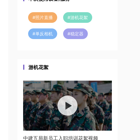
#
照片直播
#
游机花絮
#
单反相机
#
稳定器
游机花絮
中建五局新员工入职培训花絮视频