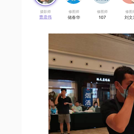
摄影师
修图师
修图师
修图
曹彦伟
储春华
107
刘文