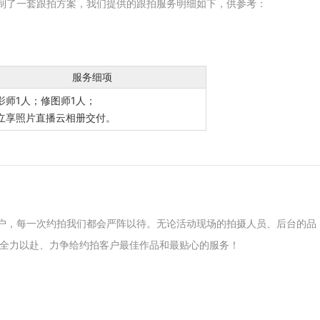
定制了一套跟拍方案，我们提供的跟拍服务明细如下，供参考：
服务细项
影师1人；修图师1人；
立享照片直播云相册交付。
客户，每一次约拍我们都会严阵以待。无论活动现场的拍摄人员、后台的品
全力以赴、力争给约拍客户最佳作品和最贴心的服务！