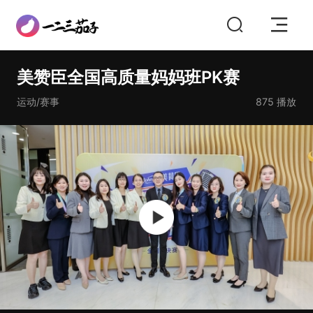
美赞臣全国高质量妈妈班PK赛
运动/赛事
875
播放