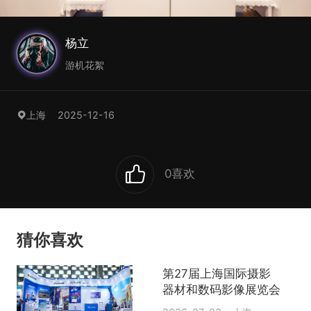
杨立
游机花絮
2025-12-16
上海
0
喜欢
猜你喜欢
第27届上海国际摄影
器材和数码影像展览会