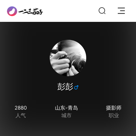
彭彭
2880
山东-青岛
摄影师
人气
城市
职业