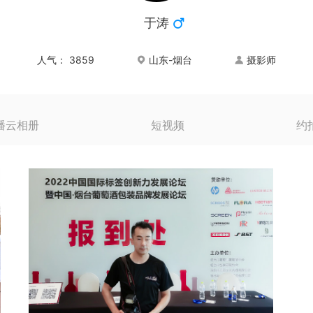
于涛
人气：
3859
山东-烟台
摄影师
播云相册
短视频
约