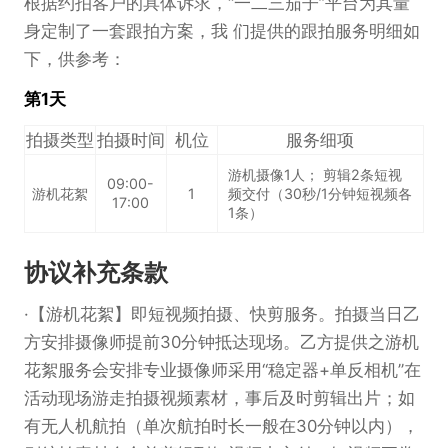
根据约拍客户的具体诉求，“一二三茄子”平台为其量
身定制了一套跟拍方案，我 们提供的跟拍服务明细如
下，供参考：
第1天
拍摄类型
拍摄时间
机位
服务细项
游机摄像1人； 剪辑2条短视
09:00-
游机花絮
1
频交付（
30秒
/1分钟短视频各
17:00
1条）
协议补充条款
【游机花絮】即短视频拍摄、快剪服务。拍摄当日乙
方安排摄像师提前30分钟抵达现场。乙方提供之游机
花絮服务会安排专业摄像师采用“稳定器+单反相机”在
活动现场游走拍摄视频素材，事后及时剪辑出片；如
有无人机航拍（单次航拍时长一般在30分钟以内），