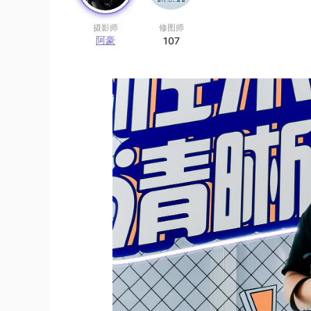
摄影师
修图师
阿豪
107