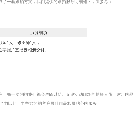
定制了一套跟拍方案，我们提供的跟拍服务明细如下，供参考：
服务细项
影师1人；修图师1人；
立享照片直播云相册交付。
客户，每一次约拍我们都会严阵以待。无论活动现场的拍摄人员、后台的品
全力以赴、力争给约拍客户最佳作品和最贴心的服务！