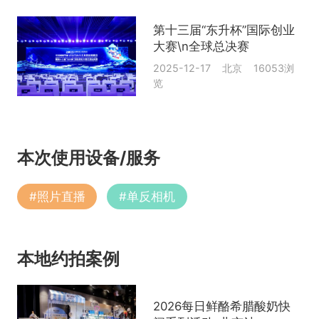
第十三届“东升杯”国际创业
大赛\n全球总决赛
2025-12-17 北京 16053浏
览
本次使用设备/服务
#
照片直播
#
单反相机
本地约拍案例
2026每日鲜酪希腊酸奶快