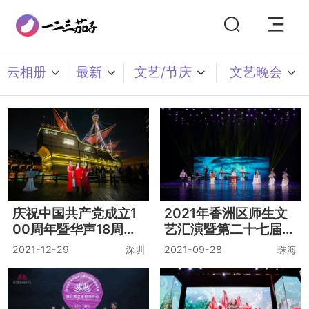
云相册
最新
文艺/节庆
文艺晚会
庆祝中国共产党成立1
2021年香洲区师生文
00周年暨华声18周年
艺汇演暨第二十七届青
晚宴
少儿艺术花会颁奖仪式
2021-12-29
深圳
2021-09-28
珠海