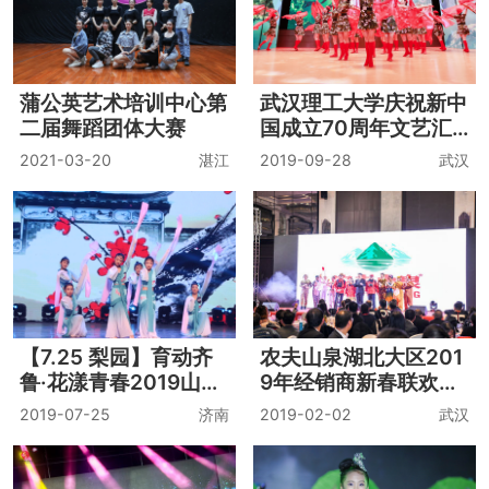
蒲公英艺术培训中心第
武汉理工大学庆祝新中
二届舞蹈团体大赛
国成立70周年文艺汇
演
2021-03-20
湛江
2019-09-28
武汉
【7.25 梨园】育动齐
农夫山泉湖北大区201
鲁·花漾青春2019山东
9年经销商新春联欢晚
省青少年艺术展演
会
2019-07-25
济南
2019-02-02
武汉