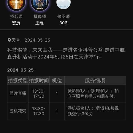
摄影师
摄像师
修图师
宏历
王维
306
2024-05-25
天津
科技燃梦，未来由我——走进名企科普公益·走进中航
直升机活动于2024年5月25日在天津举行~
2024-05-25
拍摄类型
拍摄时间
机位
服务细项
摄影师1人；修图师1人； 拍
13:30-
照片直播
1
17:30
立享照片直播云相册交付。
游机摄像1人； 剪辑1条短视
13:30-
游机花絮
1
17:30
频交付(30秒)