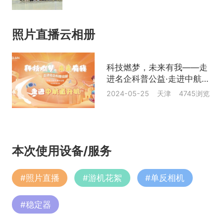
照片直播云相册
科技燃梦，未来有我——走
进名企科普公益·走进中航直
升机
2024-05-25 天津 4745浏览
本次使用设备/服务
#
照片直播
#
游机花絮
#
单反相机
#
稳定器