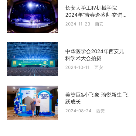
长安大学工程机械学院
2024年“青春逢盛世·奋进绘
新章”迎新文艺晚会
2024-11-23 西安
中华医学会2024年西安儿
科学术大会拍摄
2024-10-11 西安
美赞臣&小飞象 瑜悦新生 飞
跃成长
2024-08-24 西安