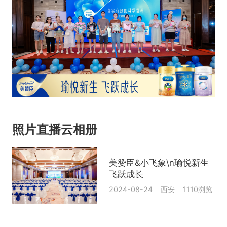
照片直播云相册
美赞臣&小飞象\n瑜悦新生
飞跃成长
2024-08-24 西安 1110浏览