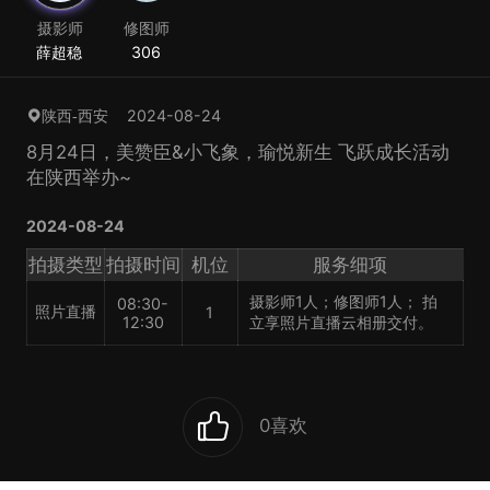
摄影师
修图师
薛超稳
306
2024-08-24
陕西-西安
8月24日，美赞臣&小飞象，瑜悦新生 飞跃成长活动
在陕西举办~
2024-08-24
拍摄类型
拍摄时间
机位
服务细项
摄影师1人；修图师1人； 拍
08:30-
照片直播
1
12:30
立享照片直播云相册交付。
0
喜欢