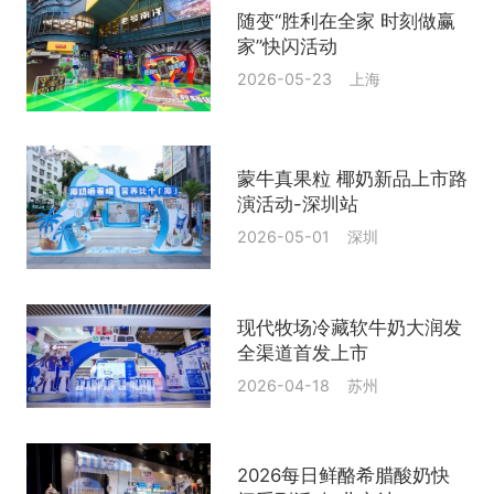
随变“胜利在全家 时刻做赢
家”快闪活动
2026-05-23 上海
蒙牛真果粒 椰奶新品上市路
演活动-深圳站
2026-05-01 深圳
现代牧场冷藏软牛奶大润发
全渠道首发上市
2026-04-18 苏州
2026每日鲜酪希腊酸奶快