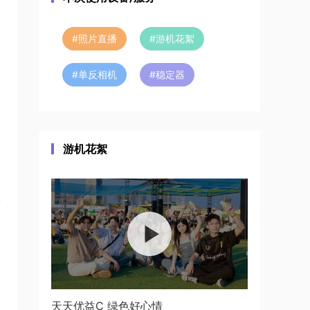
#
照片直播
#
游机花絮
#
单反相机
#
稳定器
游机花絮
天天优益C 绿色好心情