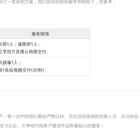
定制了一套跟拍方案，我们提供的跟拍服务明细如下，供参考：
服务细项
影师1人；修图师1人；
立享照片直播云相册交付。
机摄像1人；
辑1条短视频交付(30秒)
客户，每一次约拍我们都会严阵以待。无论活动现场的拍摄人员、后台的品
全力以赴、力争给约拍客户最佳作品和最贴心的服务！