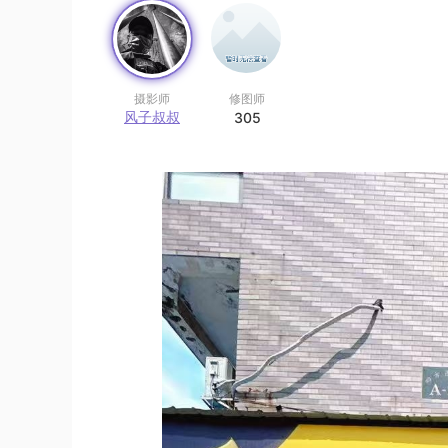
摄影师
修图师
风子叔叔
305