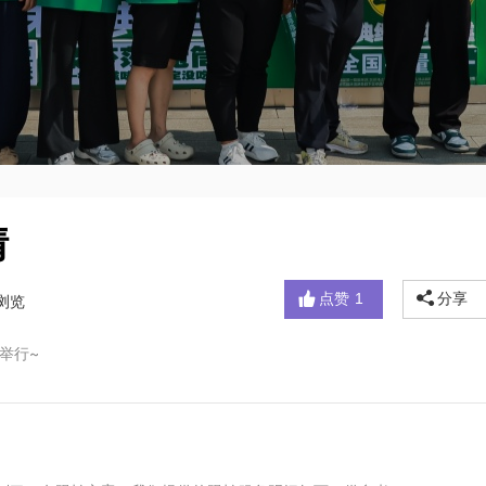
情
点赞
1
分享
浏览
举行~