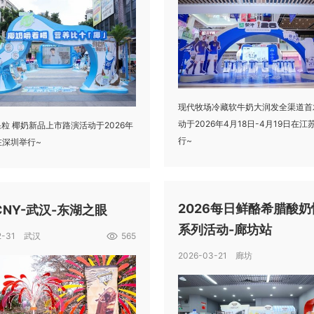
现代牧场冷藏软牛奶大润发全渠道首
动于2026年4月18日-4月19日在
粒 椰奶新品上市路演活动于2026年
行~
在深圳举行~
2026每日鲜酪希腊酸奶
NY-武汉-东湖之眼
系列活动-廊坊站
12-31 武汉
565
2026-03-21 廊坊