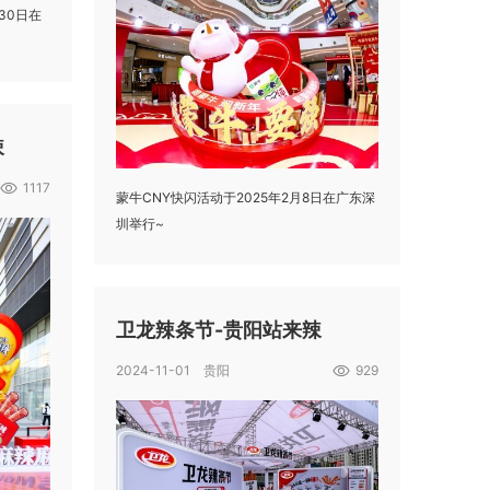
~30日在
辣
1117
蒙牛CNY快闪活动于2025年2月8日在广东深
圳举行~
卫龙辣条节-贵阳站来辣
2024-11-01 贵阳
929