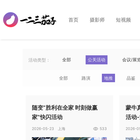
首页
摄影师
短视频
全部
公关活动
会议/展
活动类型：
全部
路演
地推
品鉴
随变“胜利在全家 时刻做赢
蒙牛
家”快闪活动
活动
2026-05-23 上海
533
2026-