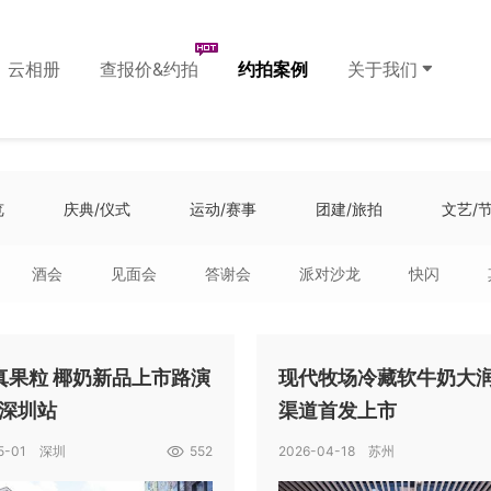
云相册
查报价&约拍
约拍案例
关于我们
览
庆典/仪式
运动/赛事
团建/旅拍
文艺/
酒会
见面会
答谢会
派对沙龙
快闪
真果粒 椰奶新品上市路演
现代牧场冷藏软牛奶大
-深圳站
渠道首发上市
05-01 深圳
552
2026-04-18 苏州