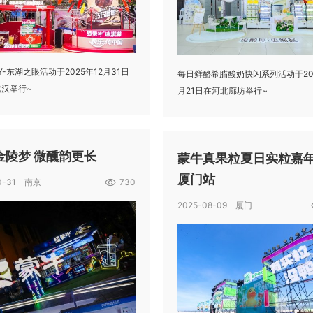
Y-东湖之眼活动于2025年12月31日
每日鲜酪希腊酸奶快闪系列活动于20
汉举行~
月21日在河北廊坊举行~
金陵梦 微醺韵更长
蒙牛真果粒夏日实粒嘉年
厦门站
10-31 南京
730
2025-08-09 厦门