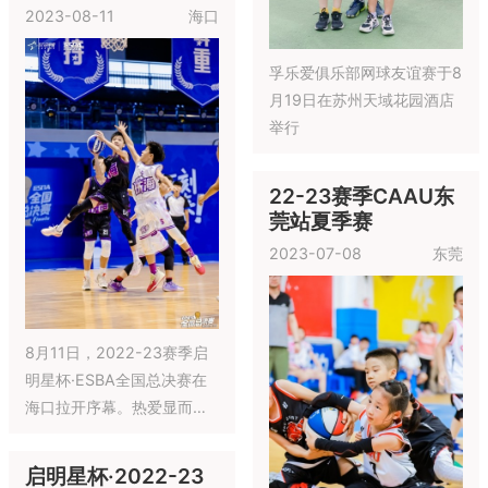
2023-08-11
海口
孚乐爱俱乐部网球友谊赛于8
月19日在苏州天域花园酒店
举行
22-23赛季CAAU东
莞站夏季赛
2023-07-08
东莞
8月11日，2022-23赛季启
明星杯·ESBA全国总决赛在
海口拉开序幕。热爱显而易
见，坚韧有目共睹，究竟谁
能问鼎，撰写球队历史，一
启明星杯·2022-23