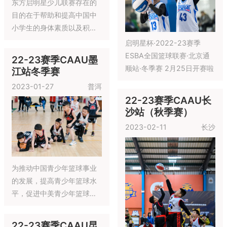
2023-03-18
青岛
Botball国际机器人大赛，赛
的不仅仅是专业技能，更是
启明星杯·2022-23赛季
考验他们的心理素质、团队
ESBA全国篮球联赛·青岛站·
协作能力、创新创造能力的
冬季赛 3月19日开赛啦
好机会
22-23赛季CAAU重
庆站冬季赛
22-23赛季CAAU合
2023-03-11
重庆
肥站春季赛
2023-03-04
合肥