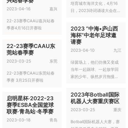
人大赛城市赛在天津举行，
家又增强了团队意识，收获
2023诗词诵读大会
这是一项起源于美国麻省理
了友谊。
工大学(MIT)的教育机器人活
2023-04-16
上海
动。它最初作为本科学生的
22-23赛季CAAU嘉
课程及竞赛活动出现(6.270
兴站春季赛
课程),受到了 MIT 学生的普
2023-04-16
嘉兴
遍认同和欢迎。
为传承弘扬中国诗歌文化，
培育城市海洋文化，4月16
日，2023诗词诵读大会在上
海举行。
22-23赛季CAAU嘉兴站春
2023 “中海•庐山西
季赛4月16日开赛啦
海杯”中老年足球邀
请赛
22-23赛季CAAU东
2023-04-10
九江
莞站春季赛