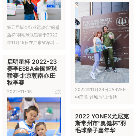
的发展，提高青少年篮球水
平，促进中美青少年篮球、
文件的交流，中国青少年业
余体育联合会与北京东方启
22-23赛季CAAU昆
CAAU的logo是以中国风的
明星篮球培训中心合作，联
明站冬季赛
水墨晕染，演绎向上空弹起
合举办CAAU全国青少年业
的篮球，充溢着青春热血与
2023-01-15
昆明
余篮球联赛，为全国的青少
激昂斗志，更象征篮球斗士
年篮球爱好者提借竞技舞台
跳动的脉搏
22-23赛季CAAU承
德站冬季赛
2023-01-18
承德
1月18日22-23赛季CAAU承