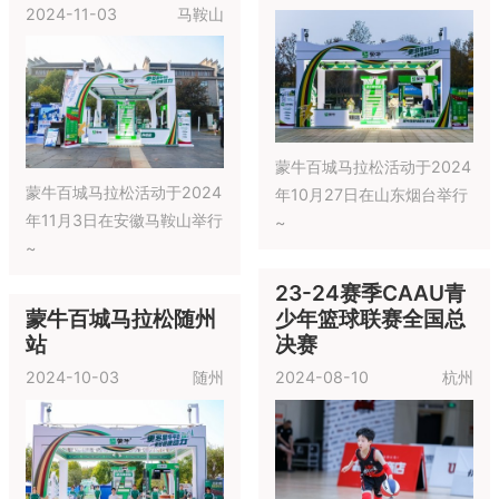
2024-11-03
马鞍山
蒙牛百城马拉松活动于2024
蒙牛百城马拉松活动于2024
年10月27日在山东烟台举行
年11月3日在安徽马鞍山举行
~
~
23-24赛季CAAU青
蒙牛百城马拉松随州
少年篮球联赛全国总
站
决赛
2024-10-03
随州
2024-08-10
杭州