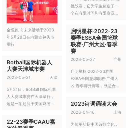
挑战赛，它为学生创造了一
个在有限时间和有限资源的
前提下解决一个贴近实际的
工程问题的机会。比赛强调
金悦跑 向未来活动于2023
启明星杯·2022-23
公平竞赛原则，所有队伍都
赛季ESBA全国篮球
年5月28日在内蒙古包头市
使用官方提供的同样标准器
联赛·广州大区·春季
举行
材进行搭建和编程
赛
2023-05-27
广州
Botball国际机器人
大赛天津城市赛
2023-05-21
天津
启明星杯·2022-23赛季
ESBA全国篮球联赛·广州大
区·春季赛开赛啦，既是合
5月21日，BotBall 国际机器
作，又是竞争，在比赛中大