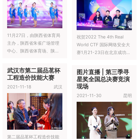
会尊重、学会坚持、学会感
词蕴含CAAU这个年轻联赛
2022-05-28
广州
恩、学会合作”。
蓬勃发展的同时，又体现出
小荷馨香全国校园新
富有活力的青少年形象，
春综艺盛典广西总评
game和life前后呼应，更加
选
揭示出CAAU篮球联赛不仅
2022-01-22
南宁
只是比赛，其重要的意义，
更是让孩子有积极的生活态
度
育体更育人，这是CAAU创
办的初衷，也是一直奉行的
理念。随着社会的发展，越
来越多的孩子能够有机会走
进篮球场，他们中的大多
21-22赛季CAAU毕
1月22日，小荷馨香全国校