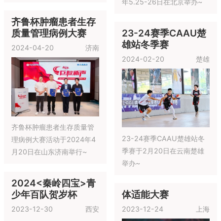
年5.25-26日在北京举办~
齐鲁杯肿瘤患者生存
质量管理病例大赛
23-24赛季CAAU楚
雄站冬季赛
2024-04-20
济南
2024-02-20
楚雄
齐鲁杯肿瘤患者生存质量管
23-24赛季CAAU楚雄站冬
理病例大赛活动于2024年4
季赛于2月20日在云南楚雄
月20日在山东济南举行~
举办~
2024<秦岭四宝>青
体适能大赛
少年百队贺岁杯
2023-12-24
上海
2023-12-30
西安