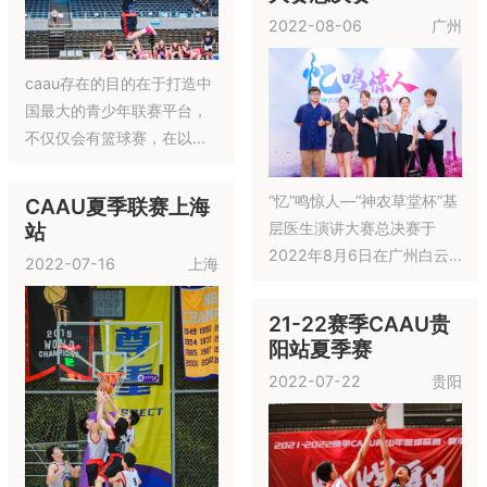
10月5日22-23赛季CAAU
秋季赛重庆站开赛啦，冲吧
孩子们！
这就是科普全国总决
10月2日22-23赛季CAAU
赛
秋季赛佛山站开赛啦
2022-09-24
苏州
21-22赛季CAAU青
少年篮球联赛全国总
决赛
2022-08-12
广州
这就是科普全国总决赛于
2022年9月24日在江苏省苏