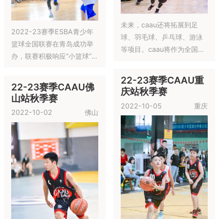
联谊赛
2022-11-19
深圳
第五届钣金行业运动会“螺盛
盾杯”羽毛球联谊赛于2022
年11月19日在广东省深圳市
燕罗彦宏体育馆举行
2022年11月26日CARVER
启明星杯·2022-23
中国"陆过城市"上海站
赛季ESBA全国篮球
联赛·北京朝南亦庄·
2022 YONEX尤尼克
秋季赛
斯常州市“奥健杯”羽
2022-11-05
北京
毛球亲子嘉年华