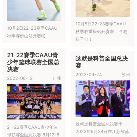
2022-11-13
常州
2022 YONEX尤尼克斯常州
市“奥健杯”羽毛球亲子嘉年华
于11月13日在江苏省常州市
钟楼区中天钢铁体育馆举行
通过游戏化训练方式，培养
22-23赛季CAAU北
京站秋季赛
学员运动兴趣和习惯、提高
身体素质和免疫力、初步掌
2022-11-05
北京
握篮球基本技术、感受篮球
运动快乐的同时塑造更加阳
启明星杯·2022-23
光积极的性格
赛季ESBA全国篮球
联赛—青岛站