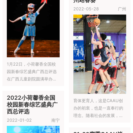
ESBA篮球比赛-大连
红色-激情、黄色-希望、蓝
站
色-坚持，诠释青少年在篮球
2022-06-18
大连
场上的活力四射及对胜利的
执着渴望。
东方启明星青少儿篮球培
训，秉承以赏识鼓励为原
我要从南滑到北！我要从白
则，以技术进步为导向，以
滑到黑！魔都的热情和魅力
育人为根本目的的教学理
又回归啦！ 上海首次小红书
念，独创“三段十二级”标准课
美好金科 全民悦跑
x魔都陆冲滑板俱乐部活动圆
程，根据孩子年龄和技术水
满结束！
2022-05-29
包头
平分级，提供针对性课程，
启明星杯·2021-22
让孩子全面了解关于篮球运
赛季ESBA全国篮球
联赛—广州站
动的文化、规则，战术的同
时，在专业、快乐的篮球学
2022-06-18
广州