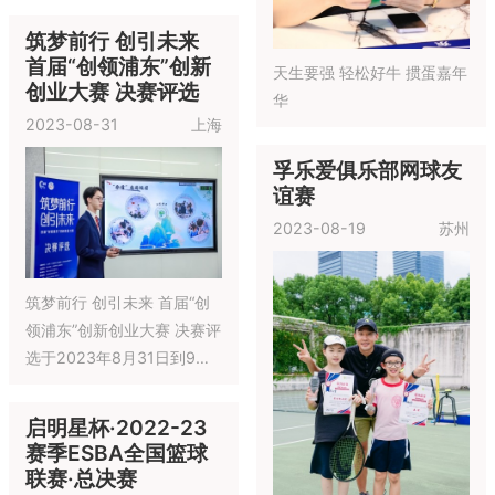
鼎，撰写球队历史，一旁观
筑梦前行 创引未来
战，不如并肩上场！
首届“创领浦东”创新
天生要强 轻松好牛 掼蛋嘉年
创业大赛 决赛评选
华
2023-08-31
上海
孚乐爱俱乐部网球友
谊赛
2023-08-19
苏州
筑梦前行 创引未来 首届“创
领浦东”创新创业大赛 决赛评
选于2023年8月31日到9月1
日在上海举行~
启明星杯·2022-23
赛季ESBA全国篮球
联赛·总决赛