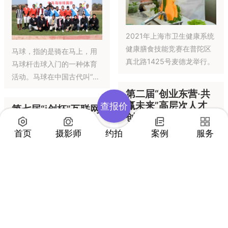
篮球联赛的启动将对中国未
国校园新春综艺盛典广西总
来的儿童、青少年篮球发展
评选在广西儿童剧院举办并
产业产生深远而积极的影
获得圆满成功，小荷馨香广
响。
西区组委会主席，亲临现
2021年“中国体育彩
祝贺2022 The 4th Real
场、给获奖小选手和机构老
票杯”陕西省广场舞
World CTF 国际网络安全大
师颁奖，为小舞者们加油打
公开赛
赛1月21-23日在北京成功举
气、给予力量，鼓励小荷少
2021-11-27
西安
办！
年们在学习舞蹈和才艺的道
查报价
路上不忘学习初心、不断前
图片直播 | 第三季寻
进，只有用心才能跳好舞
星奖全国总决赛竞演
首页
摄影师
约拍
案例
服务
蹈，只有坚持才能获得长足
现场
的进步。
2021-11-30
昆明
11月27日，由陕西省体育局
主办，陕西省朱雀广场管理
中心、陕西省体育场、陕西
省体育彩票管理中心、陕西
省社会体育运动发展中心、