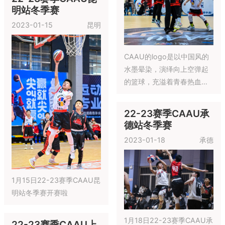
22-23赛季CAAU重庆站冬
季赛3月11日开赛啦
22-23CAAU合肥站春季赛
完美举办， CAAU全国青少
启明星杯·2022-23
年篮球联赛从创立之初一直
赛季ESBA全国篮球
秉承着“激情、坚持、协作、
联赛·北京通顺站·冬
力量”的精神,以“我要上场”作
启明星杯·2022-23
季赛
为赛事主题
赛季ESBA全国篮球
2023-02-25
北京
联赛·北京站·精英赛
2023-02-18
北京