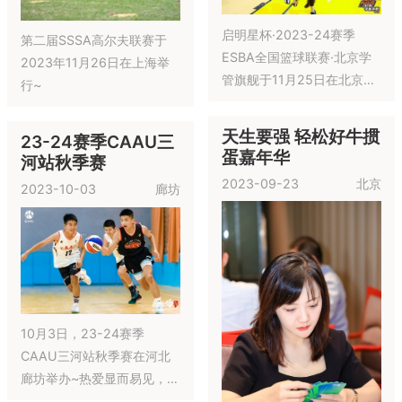
启明星杯·2023-24赛季
第二届SSSA高尔夫联赛于
ESBA全国篮球联赛·北京学
2023年11月26日在上海举
管旗舰于11月25日在北京举
行~
行~
天生要强 轻松好牛掼
23-24赛季CAAU三
蛋嘉年华
河站秋季赛
2023-09-23
北京
2023-10-03
廊坊
10月3日，23-24赛季
CAAU三河站秋季赛在河北
廊坊举办~热爱显而易见，坚
韧有目共睹，究竟谁能问