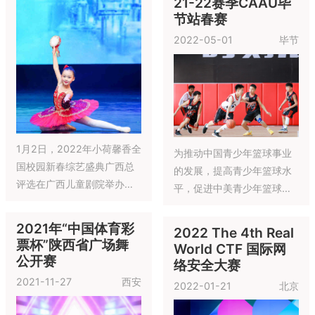
习环境中， 提高身体素质，
培养运动热情，增强团队合
作意识，学习积极阳光的人
美好金科 全民悦跑，2022
生态度。
金科悦跑内蒙古跑团于5月
29日在内蒙古自治区包头市
九原区赛汗塔拉草原公园举
行
21-22赛季CAAU西
安站春赛
2022-05-21
西安
东方启明星少儿联赛存在的
目的在于帮助和提高中国中
小学生的身体素质以及积极
向上的竞争意识，打造孩子
“Young game Young life”口
们人生的“第一战”，并且通过
21-22赛季CAAU广
号积极，简单响亮。两个
这项赛事让学员们真正的“学
州站春赛
Young 形成排比，Young单