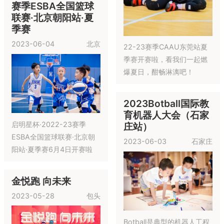
旁观战，不如并肩上场！
赛季ESBA全国篮球
联赛·北京朝阳站·夏
季赛
2023-06-04
北京
22-23赛季CAAU东莞站夏
季赛开赛啦，看我们一起燃
爆夏日，酣畅淋漓吧！
2023Botball国际教
育机器人大会（石家
启明星杯·2022-23赛季
庄站）
ESBA全国篮球联赛·北京朝
2023-06-03
石家庄
阳站·夏季赛6月4日开赛啦
金悦跑 向未来
2023-05-28
包头
Botball是典型的机器人工程