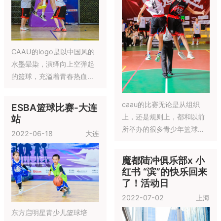
州市姑苏区书香府邸平江府
举行
新声例量 | 律康诊疗
21-22赛季CAAU青少年篮
病例大赛
球联赛全国总决赛 8月12-8
2022-08-12
苏州
月15日在广州成功举办！
启明星杯·2021-22
赛季ESBA全国篮球
联赛·总决赛
2022-08-09
广州
新声例量 | 律康诊疗病例大
赛于2022年8月12日在苏州
高新华美达酒店举行
“忆”鸣惊人—“神农草
堂杯”基层医生演讲
启明星杯·2021-22赛季
大赛总决赛