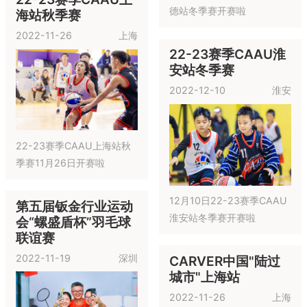
启明星杯·2022-23赛季
ESBA全国篮球联赛·北京通
东方启明星少儿联赛存在的
顺站·冬季赛 2月25日开赛啦
目的在于帮助和提高中国中
小学生的身体素质以及积极
22-23赛季CAAU长
向上的竞争意识，打造孩子
沙站（秋季赛）
们人生的“第一战”，并且通过
22-23赛季CAAU墨
这项赛事让学员们真正的“学
2023-02-11
长沙
江站冬季赛
会尊重、学会坚持、学会感
2023-01-27
普洱
恩、学会合作”。
为推动中国青少年篮球事业