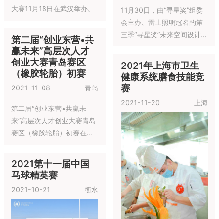
数，未来都不会成为职业球
节站春赛
园新春综艺盛典广西总评选
员，但无论他们在社会的各
在广西儿童剧院圆满举办，
2022-05-01
毕节
行各业从事怎样的工作，端
活动的举办加强了对基层团
正的品行和坚韧的作风，都
队创作资源的整合，带动了
2022小荷馨香全国
是每个人身上最重要的品
人才队伍的建设与优化，对
校园新春综艺盛典广
质，这也CAAU想要告诉他
强有力地打造文艺精品，促
西总评选
们的东西。
进基层创作能力等有着十分
2022-01-02
南宁
重要的意义。
为推动中国青少年篮球事业
的发展，提高青少年篮球水
平，促进中美青少年篮球、
文件的交流，中国青少年业
余体育联合会与北京东方启
2022 The 4th Real
明星篮球培训中心合作，联
World CTF 国际网
合举办CAAU全国青少年业
络安全大赛
余篮球联赛，为全国的青少
2022-01-21
北京
年篮球爱好者提借竞技舞
台。CAAU全国青少年业余
1月2日，2022年小荷馨香全