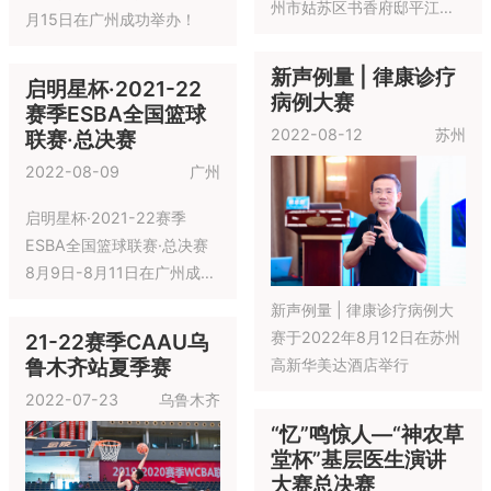
2022-10-22
青岛
未来，caau还将拓展到足
球、羽毛球、乒乓球、游泳
等项目。caau将作为全国青
少年体育的一个综合体，为
中国青少年体育事业的发展
22-23赛季CAAU重
和提高做出持续的贡献。
2022-23赛季ESBA青少年
庆站秋季赛
篮球全国联赛在青岛成功举
2022-10-05
重庆
办，联赛积极响应“小篮球”发
展规划和办赛规则，推动青
少年体育赛事发展
22-23赛季CAAU佛
山站秋季赛
2022-10-02
佛山