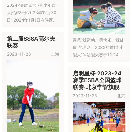
2024<秦岭四宝>青少年百
队贺岁杯于2023年12月30
日~2024年1月1日在陕西西
安 举行~
第二届SSSA高尔夫
秉承“我运动、我快乐、我健
联赛
康”的理念，2023年首届“小
2023-11-26
上海
能人”体适能大赛于12.24日
在上海成功举办~
启明星杯·2023-24
赛季ESBA全国篮球
联赛·北京学管旗舰
2023-11-25
北京