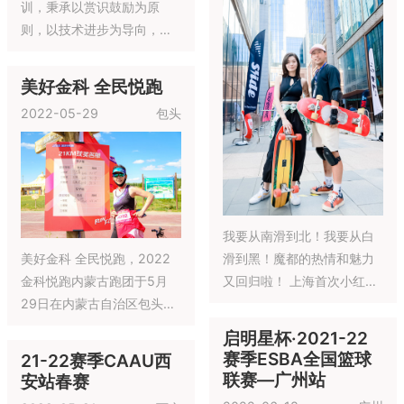
ESBA全国篮球联赛·总决赛
2022-08-06
广州
8月9日-8月11日在广州成功
举办！
21-22赛季CAAU乌
鲁木齐站夏季赛
2022-07-23
乌鲁木齐
“忆”鸣惊人—“神农草堂杯”基
层医生演讲大赛总决赛于
2022年8月6日在广州白云
山和记黄埔中药有限公司举
行~~~
21-22赛季CAAU贵
caau存在的目的在于打造中
阳站夏季赛
国最大的青少年联赛平台，
2022-07-22
贵阳
不仅仅会有篮球赛，在以后
可能会有各种各样的联赛，
比如说乒乓球，羽毛球，网
CAAU夏季联赛上海
球，足球等等。篮球这项运
站