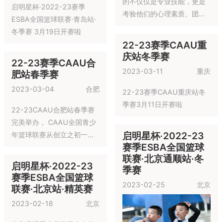
2023-03-25
东莞
绿茵场上，他们仿佛又变成
当年一起踢球、一起放学回
家的少年。纵然岁月拖慢了
他们奔跑的速度，但是他们
的脚下技术、意识毫不失
2023年Botball国际
色，每一次精妙配合都让人
机器人大赛重庆赛区
拍手叫绝。“只要还能走，就
2023-03-25
重庆
一直踢下去！”热爱，让人永
22-23赛季CAAU东莞站春
远年轻！
季赛 3月25日开赛啦
启明星杯·2022-23
赛季ESBA全国篮球
联赛·青岛站·冬季赛