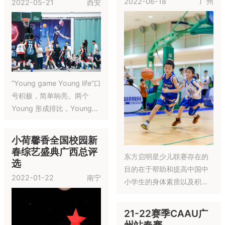
动可以说是在中国是最风靡
2022-07-16
上海
的，其余的球类运动也值得
大家进行推广。
caau的比赛无论是从组织
上，还是规则上，都和以前
所举办的很多青少年篮球赛
事是有很大不同的。这种比
赛他是集中了比赛，培训，
魔都陆冲俱乐部x 小
选拔，交流，互动，输送为
CAAU的logo是以中国风的
红书 “滨”的快乐回来
一体的一个青少年比赛交流
水墨晕染，演绎向上空弹起
了！活动日
会。
的篮球，充溢着青春热血与
2022-07-02
上海
激昂斗志，更象征篮球斗士
跳动的脉搏。以黑色-力量、