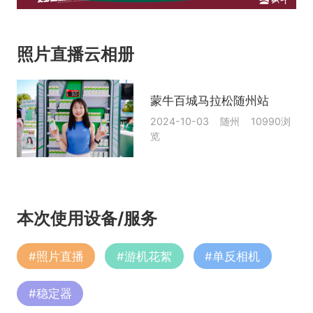
照片直播云相册
蒙牛百城马拉松随州站
2024-10-03 随州 10990浏
览
本次使用设备/服务
#
照片直播
#
游机花絮
#
单反相机
#
稳定器