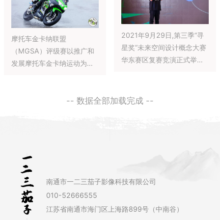
国总决赛职业组、学生组冠
军。
2021年9月29日,第三季“寻
摩托车金卡纳联盟
星奖”未来空间设计概念大赛
（MGSA）评级赛以推广和
华东赛区复赛竞演正式举办,
发展摩托车金卡纳运动为目
多位设计大咖与行业精英集
标，根据国际金卡纳规则，
结上海,为未来设计发声。复
通过国内各大省市金卡纳俱
赛开始,中国建筑装饰协会建
-- 数据全部加载完成 --
乐部接力举办专业评级赛，
筑电气分会秘书长张玉峰发
扩大金卡纳运动在骑士圈的
表了精彩致辞,对企业代表、
影响力，让国内摩友的技术
设计大咖和学生组、职业组
骑行有更多发挥、展示的舞
的优秀设计师们表示热烈欢
台。本次“大王杯金卡纳评级
迎,并宣布第三季“寻星奖”未
赛”，在北京顺义区举办。
来空间设计概念大赛华东赛
南通市一二三茄子影像科技有限公司
区复赛竞演正式开始。
010-52666555
江苏省南通市海门区上海路899号（中南谷）