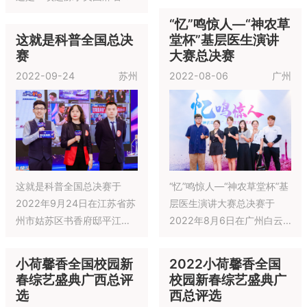
工大学(MIT)的教育机器人活
“忆”鸣惊人—“神农草
动。它最初作为本科学生的
这就是科普全国总决
堂杯”基层医生演讲
课程及竞赛活动出现(6.270
赛
大赛总决赛
课程),受到了 MIT 学生的普
2022-09-24
苏州
2022-08-06
广州
遍认同和欢迎。
这就是科普全国总决赛于
“忆”鸣惊人—“神农草堂杯”基
2022年9月24日在江苏省苏
层医生演讲大赛总决赛于
州市姑苏区书香府邸平江府
2022年8月6日在广州白云
举行
山和记黄埔中药有限公司举
行~~~
小荷馨香全国校园新
2022小荷馨香全国
春综艺盛典广西总评
校园新春综艺盛典广
选
西总评选