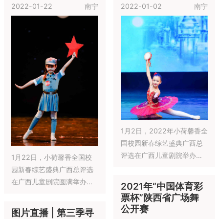
2022-01-22
南宁
2022-01-02
南宁
1月2日，2022年小荷馨香全
国校园新春综艺盛典广西总
评选在广西儿童剧院举办并
1月22日，小荷馨香全国校
获得圆满成功，小荷馨香广
园新春综艺盛典广西总评选
西区组委会主席，亲临现
在广西儿童剧院圆满举办，
2021年“中国体育彩
场、给获奖小选手和机构老
活动的举办加强了对基层团
票杯”陕西省广场舞
师颁奖，为小舞者们加油打
队创作资源的整合，带动了
公开赛
图片直播 | 第三季寻
气、给予力量，鼓励小荷少
人才队伍的建设与优化，对