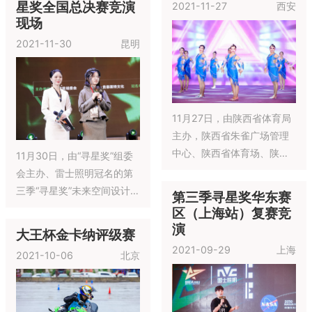
星奖全国总决赛竞演
2021-11-27
西安
年们在学习舞蹈和才艺的道
强有力地打造文艺精品，促
现场
路上不忘学习初心、不断前
进基层创作能力等有着十分
2021-11-30
昆明
进，只有用心才能跳好舞
重要的意义。
蹈，只有坚持才能获得长足
的进步。
11月27日，由陕西省体育局
主办，陕西省朱雀广场管理
中心、陕西省体育场、陕西
11月30日，由“寻星奖”组委
省体育彩票管理中心、陕西
会主办、雷士照明冠名的第
省社会体育运动发展中心、
三季“寻星奖”未来空间设计概
第三季寻星奖华东赛
碑林区文化和旅游体育局共
念大赛在云南昆明落幕。经
区（上海站）复赛竞
同承办的2021年“中国体育
过层层选拔与激烈角逐，
演
大王杯金卡纳评级赛
彩票杯”陕西省广场舞公开赛
《荧光下的启示-福岛污水处
2021-09-29
上海
2021-10-06
北京
在省体育场篮球馆举行，经
理塔》与《MFTC未来火星
过前期的选拔，共27支队伍
游客中心概念设计》两组作
500位健身爱好者入围参加
品分别获得第三季“寻星奖”全
此次公开赛。