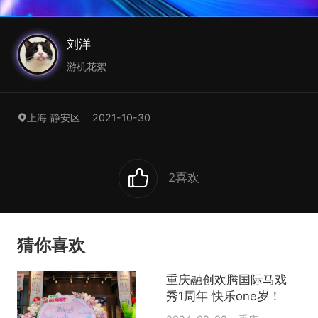
刘洋
游机花絮
2021-10-30
上海-静安区
2
喜欢
猜你喜欢
重庆融创欢腾国际马戏
秀1周年 快乐one岁！