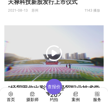
天禄科技新股发行上市仪式
2021-08-13 苏州
1143
播放
查报价
“经贸因你出彩”苏州经贸职业技术学
院60周年校庆暨2021迎新生文艺晚
首页
摄影师
约拍
案例
服务
会