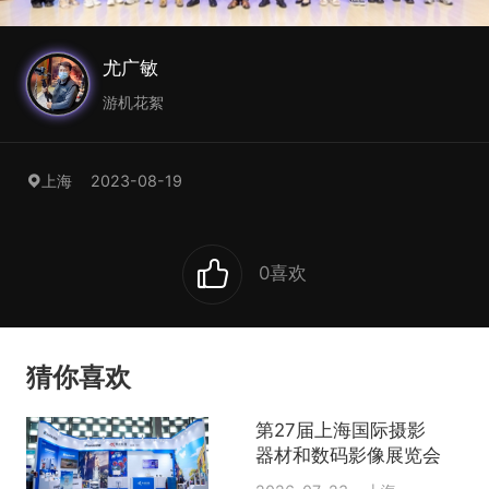
尤广敏
游机花絮
2023-08-19
上海
0
喜欢
猜你喜欢
第27届上海国际摄影
器材和数码影像展览会