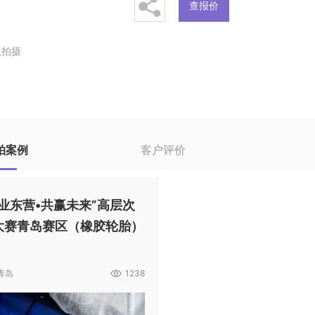
查报价
队拍摄
拍案例
客户评价
业东营•共赢未来”高层次
大赛青岛赛区（橡胶轮胎）
 青岛
1238