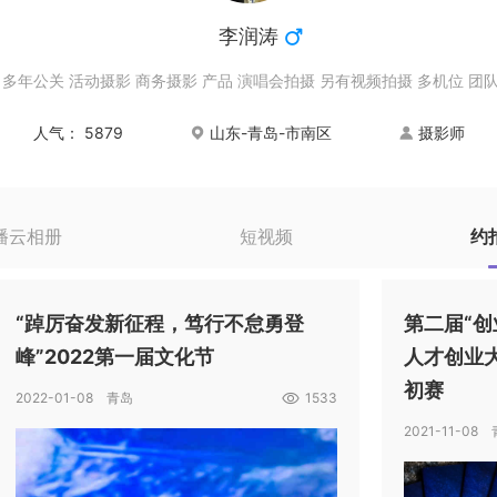
李润涛
 多年公关 活动摄影 商务摄影 产品 演唱会拍摄 另有视频拍摄 多机位 团
人气：
5879
山东-青岛-市南区
摄影师
播云相册
短视频
约
“踔厉奋发新征程，笃行不怠勇登
第二届“创
峰”2022第一届文化节
人才创业
初赛
2022-01-08 青岛
1533
2021-11-08