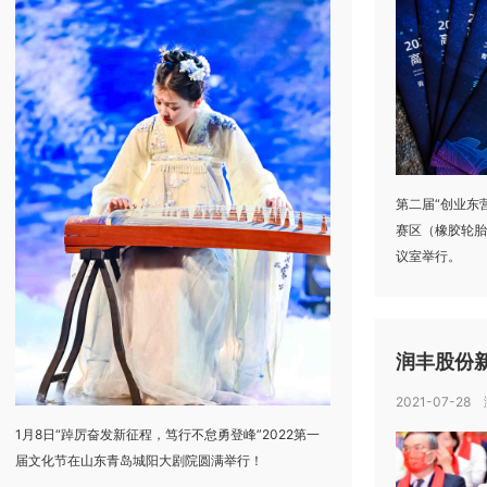
第二届“创业东
赛区（橡胶轮胎
议室举行。
润丰股份
2021-07-28
1月8日“踔厉奋发新征程，笃行不怠勇登峰”2022第一
届文化节在山东青岛城阳大剧院圆满举行！