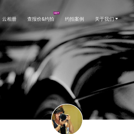
云相册
查报价&约拍
约拍案例
关于我们