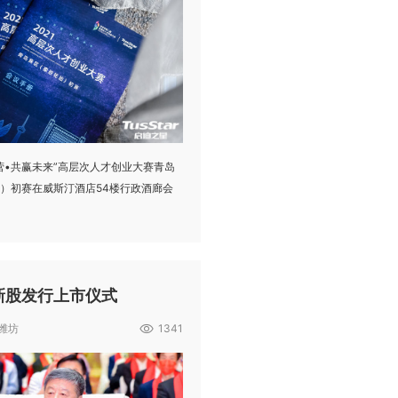
营•共赢未来”高层次人才创业大赛青岛
）初赛在威斯汀酒店54楼行政酒廊会
新股发行上市仪式
 潍坊
1341