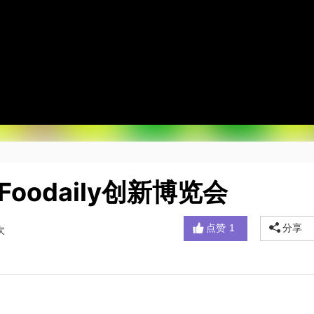
oodaily创新博览会
点赞
1
分享
次