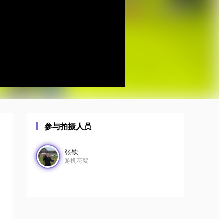
参与拍摄人员
张钦
游机花絮