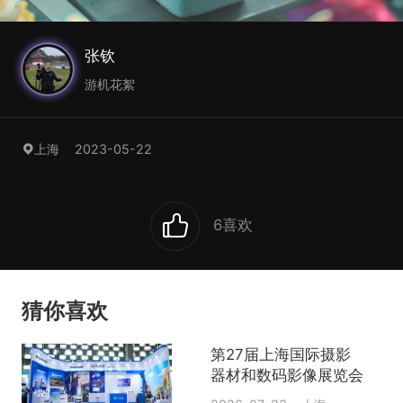
张钦
游机花絮
2023-05-22
上海
6
喜欢
猜你喜欢
第27届上海国际摄影
器材和数码影像展览会