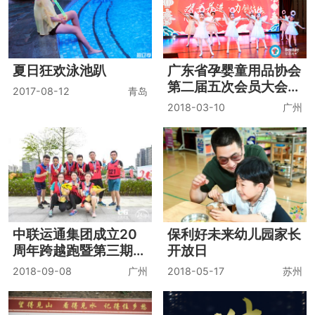
夏日狂欢泳池趴
广东省孕婴童用品协会
第二届五次会员大会暨
2017-08-12
青岛
迎春联谊会
2018-03-10
广州
中联运通集团成立20
保利好未来幼儿园家长
周年跨越跑暨第三期戈
开放日
壁训练营选拔赛
2018-09-08
广州
2018-05-17
苏州