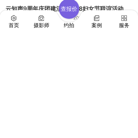
查报价
首页
摄影师
约拍
案例
服务
“天生有爱”暖秋浪漫交
暖春「复」苏·轻旅行
友会
2023-04-09
太原
2021-10-01
南京
19年中宏育林 成就绿
色梦想
2023-04-16
北京
踏青游玩花絮
2019-03-22
苏州