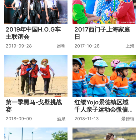
2019年中国H.O.G车
2017西门子上海家庭
主联谊会
日
2019-09-28
昆明
2017-10-28
上海
第一季黑马-戈壁挑战
红缨Yojo景德镇区域
赛
千人亲子运动会微信照
片直播现场
2018-09-09
酒泉
2018-11-13
景德镇