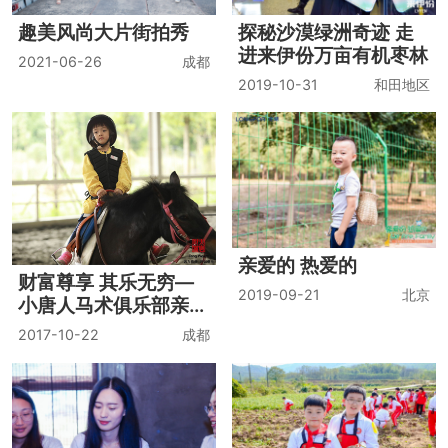
趣美风尚大片街拍秀
探秘沙漠绿洲奇迹 走
进来伊份万亩有机枣林
2021-06-26
成都
2019-10-31
和田地区
亲爱的 热爱的
财富尊享 其乐无穷—
2019-09-21
北京
小唐人马术俱乐部亲子
活动第一期
2017-10-22
成都