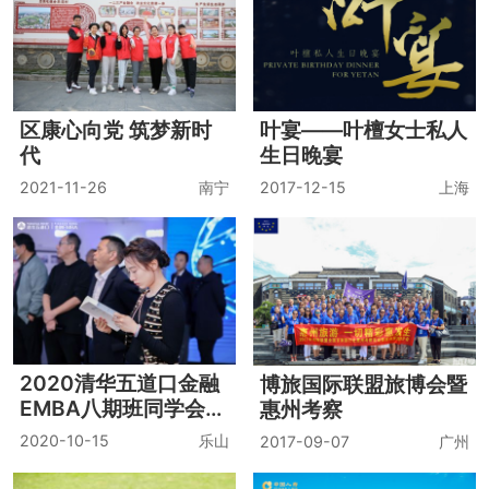
区康心向党 筑梦新时
叶宴——叶檀女士私人
代
生日晚宴
2021-11-26
南宁
2017-12-15
上海
2020清华五道口金融
博旅国际联盟旅博会暨
EMBA八期班同学会
惠州考察
暨“走进蓝光”四川行
2020-10-15
乐山
2017-09-07
广州