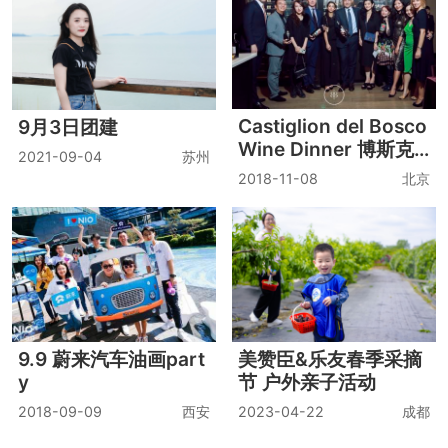
Castiglion del Bosco
9月3日团建
Wine Dinner 博斯克
2021-09-04
苏州
私家定制晚宴
2018-11-08
北京
9.9 蔚来汽车油画part
美赞臣&乐友春季采摘
y
节 户外亲子活动
2018-09-09
西安
2023-04-22
成都