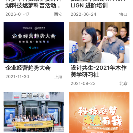
爱慕集团2019年第一
长江商学院—青腾未来
期新员工入职训练营
文创学堂-开学典礼环
节
2019-06-12
北京
2019-08-01
北京
青少年科技素养提升计
隐适美卓隐荟 INVISA
划科技燃梦科普活动
LIGN 进阶培训
——西安专场
2026-01-17
西安
2022-06-24
海口