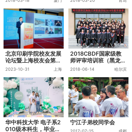
2018-03-18
厦门
2018-03-20
青岛
北京印刷学院校友发展
2018CBDF国家级教
论坛暨上海校友会第四
师评审培训班（黑龙江
届年会&黄埔校友会第
哈尔滨）
2023-10-31
上海
2018-06-14
哈尔滨
二届年会
华中科技大学 电子系2
宁江子弟校同学会
010级本科生，毕业十
2017-07-15
成都