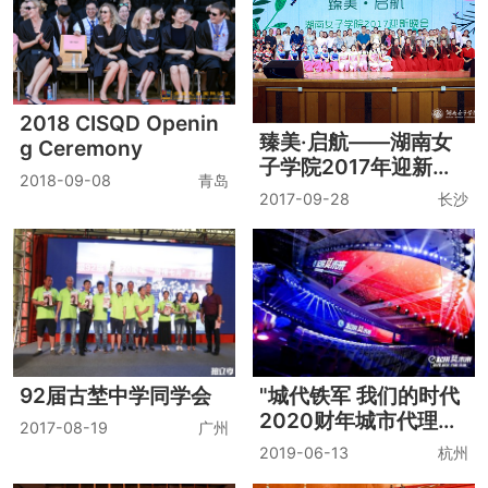
2018 CISQD Openin
臻美·启航——湖南女
g Ceremony
子学院2017年迎新晚
2018-09-08
青岛
会
2017-09-28
长沙
92届古埜中学同学会
"城代铁军 我们的时代
2020财年城市代理商
2017-08-19
广州
管理中心kick off"
2019-06-13
杭州