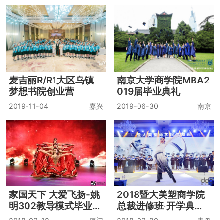
麦吉丽R/R1大区乌镇
南京大学商学院MBA2
梦想书院创业营
019届毕业典礼
2019-11-04
嘉兴
2019-06-30
南京
家国天下 大爱飞扬-姚
2018暨大美塑商学院
明302教导模式毕业盛
总裁进修班·开学典礼·
典
格局