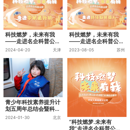
——走进名企科普公益
模式创新研修班
·走进中航直升机
2024-05-25
天津
2019-10-22
深圳
刘洪波空降贵阳学为贵
2019 CAC Technical
观山湖校区开讲啦
Training Conference
2019-10-19
贵阳
2019-09-17
青岛