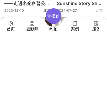
查报价
线下新店环境拍摄
湖南省境外上市融资专
首页
摄影师
约拍
案例
服务
题培训 云摄影
2021-09-26
上海
2021-09-16
长沙
科技燃梦，未来有我
Summer Send-Off &
——走进名企科普公
Sunshine Story Shar
益.走进百度Apollp
ing
2023-12-10
北京
2024-07-27
北京