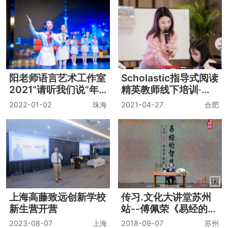
天华学院环境公共设施
新洲幼儿园大四班毕业
设计课程-成果小赏
典礼
2021-12-22
上海
2018-04-18
苏州
诺优能活动
厦门大学企业管理系2
011届同学会
2017-09-18
上海
2021-04-03
厦门