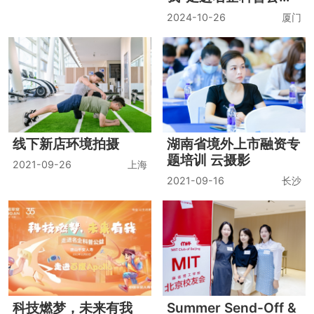
科技燃梦，未来有我
科技燃梦，未来有我
——走进名企科普公益
——走进名企科普公益
·走进中航直升机
· 走进科沃斯机器人
2024-04-20
天津
2023-08-05
苏州
青少年科技素养提升计
划五周年总结会暨科普
研学活动——走进雄安
2024-01-30
北京
“科技燃梦.未来有
站
我”走进名企科普公益.
走进厦门科德航空基地
2024-10-26
厦门