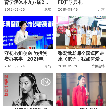
育学院体本九八届20
FD开学典礼
周年同学会
2018-08-03
武汉
2019-09-18
北京
守初心担使命 为投资
张宏武老师全国巡回讲
者办实事--2021年青
座《孩子，我如何爱
岛辖区上市公司投资者
你》
2021-09-24
青岛
2018-09-28
呼和浩特
网上集体接待日 云摄
影