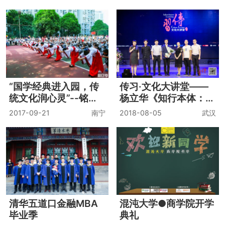
阳老师语言艺术工作室
Scholastic指导式阅读
2021“请听我们说”年
精英教师线下培训·合
度汇报展演
肥站
2022-01-02
珠海
2021-04-27
合肥
上海高藤致远创新学校
传习.文化大讲堂苏州
新生营开营
站--傅佩荣《易经的智
慧》
2023-08-07
上海
2018-09-07
苏州