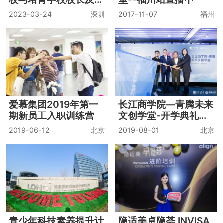
耀你不一样
照片直播：福晟法财学
院开学典礼
2019-07-16
北京
2018-03-30
福州
广东省校本研修示范学
中国南部3城策划大讲
校与培育学校校长及首
堂--福州站直播中
席专家培训暨“自然生
2023-03-24
深圳
2017-11-07
福州
长的教育”校本课程展
示