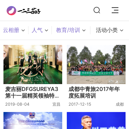
云相册
人气
教育/培训
活动小类
麦吉丽DFGSUREYA3
成都中青旅2017年年
第十一届精英领袖特训
度拓展培训
营
2019-08-04
宜昌
2017-12-15
成都