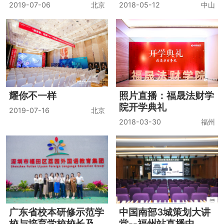
“国学经典进入园，传
传习·文化大讲堂——
统文化润心灵”--铭恩
杨立华《知行本体：王
德艺教育金贝贝幼儿园
阳明的哲学》
2017-09-21
南宁
2018-08-05
武汉
2017年秋季开学典礼
清华五道口金融MBA
混沌大学●商学院开学
毕业季
典礼
2019-07-06
北京
2018-05-12
中山