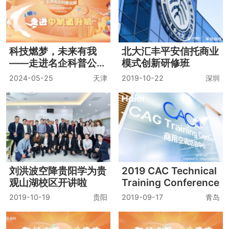
我”走进名企科普公益.
走进厦门科德航空基地
2024-12-07
厦门
融创上海区域集团上海
熊太行《掌控关系》新
城市公司2019年第八
书分享会——职场上最
期新新员工培训
重要的事
2019-07-09
上海
2019-03-17
北京
科技燃梦，未来有我
北大汇丰平安信托商业