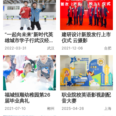
“一起向未来”新时代英
建研设计新股发行上市
雄城市学子行武汉经开
仪式 云摄影
区首站“车谷行”活动
2022-03-31
武汉
2021-12-06
合肥
福城恒顺幼稚园第26
职业院校英语影视剧配
届毕业典礼
音大赛
2021-07-10
郴州
2025-04-26
上海