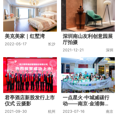
美克美家｜红墅湾
深圳南山友利创意园展
厅拍摄
2022-05-17
长沙
2021-12-21
深圳
君亭酒店新股发行上市
一点星火·中城减碳行
仪式 云摄影
动——南京·金浦御龙
湾站
2021-09-30
杭州
2023-07-16
南京