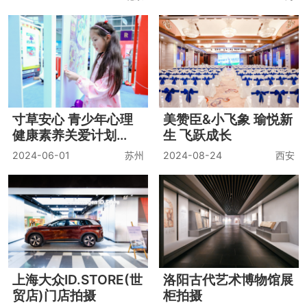
寸草安心 青少年心理
美赞臣&小飞象 瑜悦新
健康素养关爱计划
生 飞跃成长
——“我有一个汽车
2024-06-01
苏州
2024-08-24
西安
梦”儿童公益画展
上海大众ID.STORE(世
洛阳古代艺术博物馆展
贸店)门店拍摄
柜拍摄