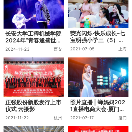
荧光闪烁·快乐成长-七
长安大学工程机械学院
宝明强小学三（5）班
2024年“青春逢盛世·
10岁集体生日派对
奋进绘新章”迎新文艺
2021-07-05
上海
2024-11-23
西安
晚会
正强股份新股发行上市
照片直播 | 蝉妈妈202
仪式 云摄影
1直播电商大会·厦门站
—从1-100的直播生财
2021-11-22
杭州
2021-07-17
厦门
实战